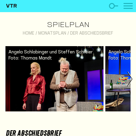
VTR
SPIELPLAN
HOME
/
MONATSPLAN
/
DER ABSCHIEDSBRIEF
Angela Schlabinger und Steffen Schreier
Angela Schla
Foto: Thomas Mandt
Foto: Thoma
DER ABSCHIEDSBRIEF