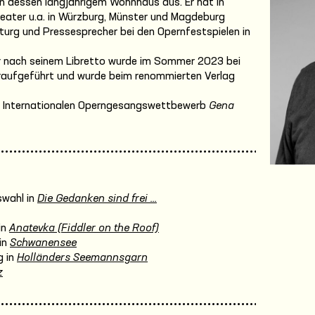
n dessen langjährigem Wohnhaus aus. Er hat in
heater u.a. in Würzburg, Münster und Magdeburg
turg und Pressesprecher bei den Opernfestspielen in
z
nach seinem Libretto wurde im Sommer 2023 bei
raufgeführt und wurde beim renommierten Verlag
im Internationalen Operngesangswettbewerb
Gena
wahl in
Die Gedanken sind frei ...
in
Anatevka (Fiddler on the Roof)
in
Schwanensee
 in
Holländers Seemannsgarn
z