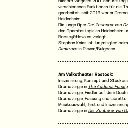
Richard Wagners 200. Geburtstag i
verschiedenen Funktionen für die T
gearbeitet; seit 2019 war er Drama
Heidenheim.
Die junge Oper
Der Zauberer von O
den Opernfestspielen Heidenheim u
Boosey&Hawkes verlegt.
Stephan Knies ist Jurymitglied be
Dimitrova
in Pleven/Bulgarien.
Am Volkstheater Rostock:
Inszenierung, Konzept und Stückaus
Dramaturgie in
The Addams Family
Dramaturgie, Fiedler auf dem Dach 
Dramaturgie, Fassung und Libretto 
Musikauswahl, Text und Inszenierung
Dramaturgie in
Der Zauberer von O