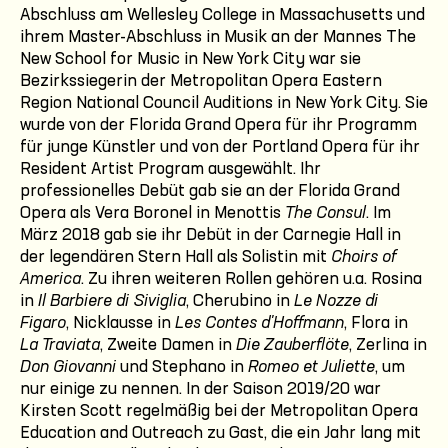
Abschluss am Wellesley College in Massachusetts und
ihrem Master-Abschluss in Musik an der Mannes The
New School for Music in New York City war sie
Bezirkssiegerin der Metropolitan Opera Eastern
Region National Council Auditions in New York City. Sie
wurde von der Florida Grand Opera für ihr Programm
für junge Künstler und von der Portland Opera für ihr
Resident Artist Program ausgewählt. Ihr
professionelles Debüt gab sie an der Florida Grand
Opera als Vera Boronel in Menottis
The Consul
. Im
März 2018 gab sie ihr Debüt in der Carnegie Hall in
der legendären Stern Hall als Solistin mit
Choirs of
America
. Zu ihren weiteren Rollen gehören u.a. Rosina
in
Il Barbiere di Siviglia
, Cherubino in
Le Nozze di
Figaro
, Nicklausse in
Les Contes d'Hoffmann
, Flora in
La Traviata
, Zweite Damen in
Die Zauberflöte
, Zerlina in
Don Giovanni
und Stephano in
Romeo et Juliette
, um
nur einige zu nennen. In der Saison 2019/20 war
Kirsten Scott regelmäßig bei der Metropolitan Opera
Education and Outreach zu Gast, die ein Jahr lang mit