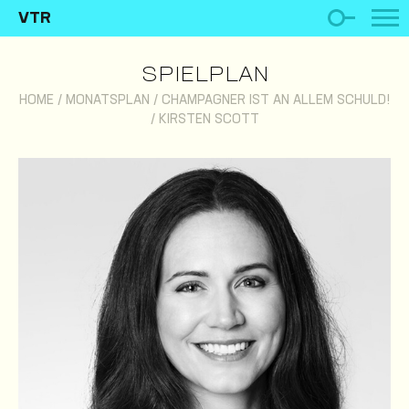
VTR
SPIELPLAN
HOME
/
MONATSPLAN
/
CHAMPAGNER IST AN ALLEM SCHULD!
/
KIRSTEN SCOTT