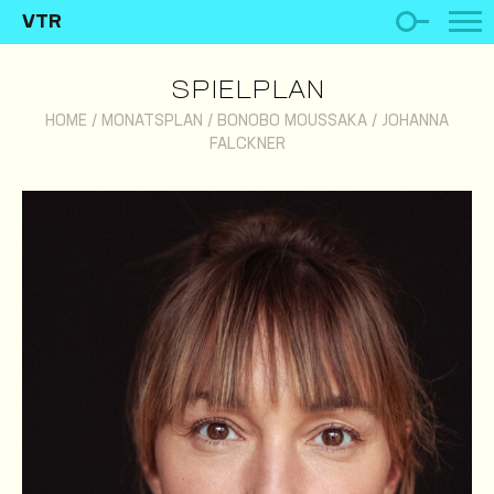
VTR
SPIELPLAN
HOME
/
MONATSPLAN
/
BONOBO MOUSSAKA
/
JOHANNA
FALCKNER