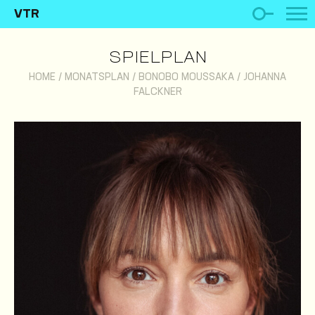
VTR
SPIELPLAN
HOME
/
MONATSPLAN
/
BONOBO MOUSSAKA
/
JOHANNA
FALCKNER