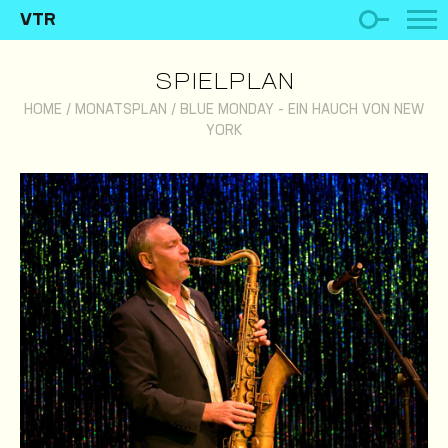
VTR
SPIELPLAN
HOME
/
MONATSPLAN
/
BLUE MONDAY - EIN HAUCH VON NEW
YORK