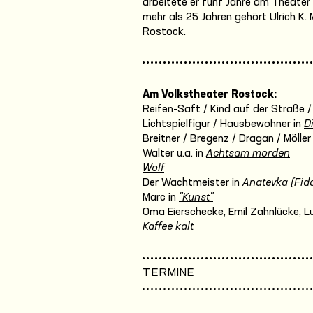
arbeitete er fünf Jahre am Theater
mehr als 25 Jahren gehört Ulrich K
Rostock.
Am Volkstheater Rostock:
Reifen-Saft / Kind auf der Straße /
Lichtspielfigur / Hausbewohner in
D
Breitner / Bregenz / Dragan / Möller
Walter u.a. in
Achtsam morden
Wolf
Der Wachtmeister in
Anatevka (Fidd
Marc in
"Kunst"
Oma Eierschecke, Emil Zahnlücke, Luis
Kaffee kalt
TERMINE