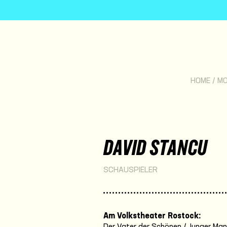
HOME
/
M
DAVID STANCU
SCHAUSPIELER
Am Volkstheater Rostock:
Der Vater der Schönen / Junger Mann