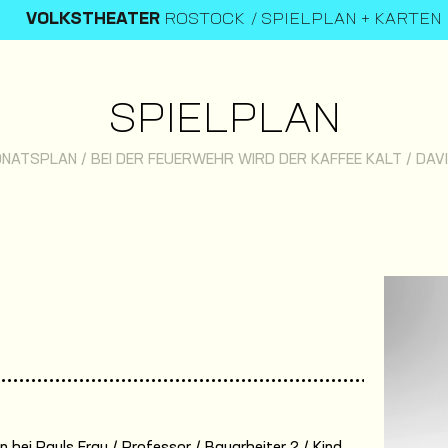
VOLKSTHEATER
ROSTOCK
SPIELPLAN + KARTEN
SPIELPLAN
ONATSPLAN
/
BEI DER FEUERWEHR WIRD DER KAFFEE KALT
/
DAV
 bei Pauls Frau / Professor / Bauarbeiter 2 / Kind