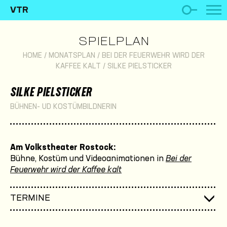
VTR
SPIELPLAN
HOME
/
MONATSPLAN
/
BEI DER FEUERWEHR WIRD DER
KAFFEE KALT
/
SILKE PIELSTICKER
SILKE PIELSTICKER
BÜHNEN- UD KOSTÜMBILDNERIN
Am Volkstheater Rostock:
Bühne, Kostüm und Videoanimationen in
Bei der
Feuerwehr wird der Kaffee kalt
TERMINE