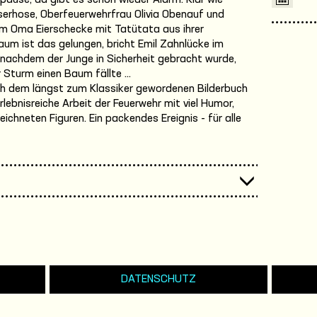
pause, da gibt es schon wieder Alarm. Klar wie
erhose, Oberfeuerwehrfrau Olivia Obenauf und
um Oma Eierschecke mit Tatütata aus ihrer
aum ist das gelungen, bricht Emil Zahnlücke im
nachdem der Junge in Sicherheit gebracht wurde,
 Sturm einen Baum fällte ...
ch dem längst zum Klassiker gewordenen Bilderbuch
lebnisreiche Arbeit der Feuerwehr mit viel Humor,
ichneten Figuren. Ein packendes Ereignis - für alle
DATENSCHUTZ