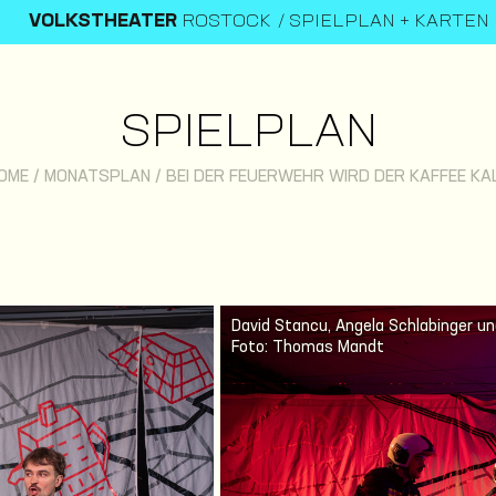
VOLKSTHEATER
ROSTOCK
SPIELPLAN + KARTEN
SPIELPLAN
OME
/
MONATSPLAN
/
BEI DER FEUERWEHR WIRD DER KAFFEE KA
David Stancu, Angela Schlabinger un
Foto: Thomas Mandt