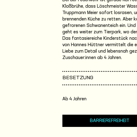
Bei der Feuerwehr ist gerade Kaffee
Kloßbrühe, dass Löschmeister Wass
Truppmann Meier sofort losrasen, 
brennenden Küche zu retten. Aber k
gefrorenen Schwanenteich ein. Und 
geht es weiter zum Tierpark, wo der
Das fantasiereiche Kinderstück na
von Hannes Hüttner vermittelt die er
Liebe zum Detail und lebensnah geze
Zuschauer:innen ab 4 Jahren.
BESETZUNG
Ab 4 Jahren
BARRIEREFREIHEIT