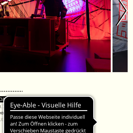
 DA
. 15:00 Uhr /
eater
JUGEND