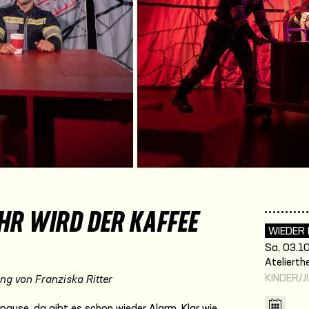
HR WIRD DER KAFFEE
WIEDER
Sa, 03.10
Atelierth
KINDER/
ng von Franziska Ritter