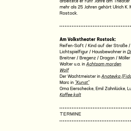
arbeitete er fünf Jahre am Theater
mehr als 25 Jahren gehört Ulrich K
Rostock.
Am Volkstheater Rostock:
Reifen-Saft / Kind auf der Straße /
Lichtspielfigur / Hausbewohner in
D
Breitner / Bregenz / Dragan / Möller
Walter u.a. in
Achtsam morden
Wolf
Der Wachtmeister in
Anatevka (Fidd
Marc in
"Kunst"
Oma Eierschecke, Emil Zahnlücke, Luis
Kaffee kalt
TERMINE