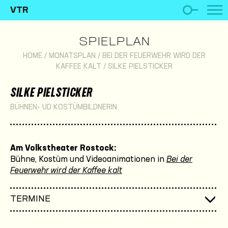
VTR
SPIELPLAN
HOME
/
MONATSPLAN
/
BEI DER FEUERWEHR WIRD DER
KAFFEE KALT
/
SILKE PIELSTICKER
SILKE PIELSTICKER
BÜHNEN- UD KOSTÜMBILDNERIN
Am Volkstheater Rostock:
Bühne, Kostüm und Videoanimationen in
Bei der
Feuerwehr wird der Kaffee kalt
TERMINE