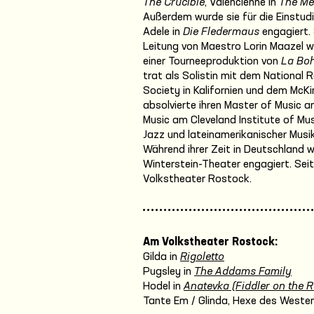
The Crucible
, Valencienne in
The Me
Außerdem wurde sie für die Einstud
Adele in
Die Fledermaus
engagiert. 
Leitung von Maestro Lorin Maazel w
einer Tourneeproduktion von
La Bo
trat als Solistin mit dem National 
Society in Kalifornien und dem McKi
absolvierte ihren Master of Music a
Music am Cleveland Institute of Mus
Jazz und lateinamerikanischer Musik
Während ihrer Zeit in Deutschland 
Winterstein-Theater engagiert. Seit
Volkstheater Rostock.
Am Volkstheater Rostock:
Gilda in
Rigoletto
Pugsley in
The Addams Family
Hodel in
Anatevka (Fiddler on the R
Tante Em / Glinda, Hexe des Westen