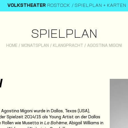
VOLKSTHEATER
ROSTOCK
SPIELPLAN + KARTEN
SPIELPLAN
HOME
/
MONATSPLAN
/
KLANGPRACHT
/
AGOSTINA MIGONI
I
 Agostina Migoni wurde in Dallas, Texas (USA),
 der Spielzeit 2014/15 als Young Artist an der Dallas
ie Rollen wie Musetta in
La Bohème
, Abigail Williams in