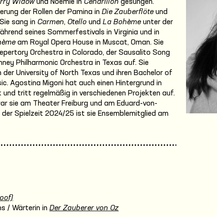
rry Widow
und Noémie in
Cendrillon
gesungen.
ierung der Rollen der Pamina in
Die Zauberflöte
und
Sie sang in
Carmen
,
Otello
und
La Bohème
unter der
ährend seines Sommerfestivals in Virginia und in
hème
am Royal Opera House in Muscat, Oman. Sie
Repertory Orchestra in Colorado, der Sausalito Song
nney Philharmonic Orchestra in Texas auf. Sie
n der University of North Texas und ihren Bachelor of
ic. Agostina Migoni hat auch einen Hintergrund in
 und tritt regelmäßig in verschiedenen Projekten auf.
war sie am Theater Freiburg und am Eduard-von-
 der Spielzeit 2024/25 ist sie Ensemblemitglied am
oof)
s / Wärterin in
Der Zauberer von Oz