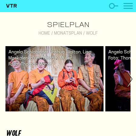
VTR
SPIELPLAN
HOME
/
MONATSPLAN
/
WOLF
Angela Schlabinger, Joshua Walton, Lisa
Angela Schlab
Moskalenko und Ulrich K. Müller
Foto: Thoma
Foto: Thomas Mandt
WOLF