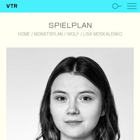
VTR
SPIELPLAN
HOME
/
MONATSPLAN
/
WOLF
/
LISA MOSKALENKO