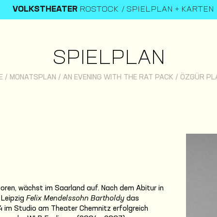
VOLKSTHEATER
ROSTOCK
SPIELPLAN + KARTEN
SPIELPLAN
E
/
MONATSPLAN
/
AN EVENING WITH THE RAT PACK
/
ÖZGÜR PL
boren, wächst im Saarland auf. Nach dem Abitur in
 Leipzig
Felix Mendelssohn Bartholdy
das
4 im Studio am Theater Chemnitz erfolgreich