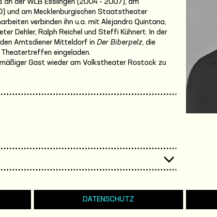
s an der WLB Esslingen (2004 - 2007), am
0) und am Mecklenburgischen Staatstheater
beiten verbinden ihn u.a. mit Alejandro Quintana,
ter Dehler, Ralph Reichel und Steffi Kühnert. In der
r den Amtsdiener Mitteldorf in
Der Biberpelz
, die
 Theatertreffen eingeladen.
elmäßiger Gast wieder am Volkstheater Rostock zu
DATENSCHUTZ