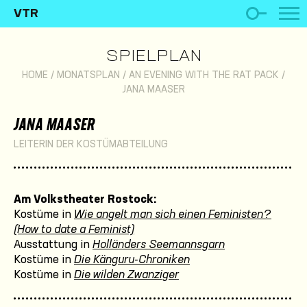
VTR
SPIELPLAN
HOME
/
MONATSPLAN
/
AN EVENING WITH THE RAT PACK
/
JANA MAASER
JANA MAASER
LEITERIN DER KOSTÜMABTEILUNG
Am Volkstheater Rostock:
Kostüme in
Wie angelt man sich einen Feministen?
(How to date a Feminist)
Ausstattung in
Holländers Seemannsgarn
Kostüme in
Die Känguru-Chroniken
Kostüme in
Die wilden Zwanziger