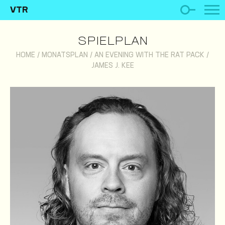
VTR
SPIELPLAN
HOME
/
MONATSPLAN
/
AN EVENING WITH THE RAT PACK
/
JAMES J. KEE