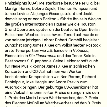
Philadelphia (USA). Meisterkurse besuchte er u. a. bei
Marilyn Horne, Dolora Zajick, Thomas Hampson und
James Levine. Als junges Gesangstalent entdeckt –
damals sang er noch Bariton – führte ihn sein Weg an
die großen internationalen Häuser wie die Houston
Grand Opera und später an die Deutsche Oper Berlin.
Bei seinem Wechsel ins schwere Tenorfach wurde er
von seinem jetzigen Lehrer Robert Gambill begleitet.
Zunächst sang James J. Kee am Volkstheater Rostock
erste Tenorpartien wie z.B. Ismaele in
Nabucco
,
Eisenstein in
Die Fledermaus
und das Tenor-Solo in
Beethovens 9. Symphonie. Seine Leidenschaft auch
für Neue Musik konnte James J. Kee in zahlreichen
Konzerten und CD-Aufnahmen von Werken
bedeutender Komponisten wie Ned Rorem, Richard
Danielpour, Jake Heggie und Andre Previn zum
Ausdruck bringen. Der gebürtige US-Amerikaner hat
eine Vielzahl renommierter Preise errungen, wie den
1. Preis des Mario Lanza Wettbewerbes, den 2. Preis
des Eleanor McCollum Wettbewerbes und den 3. Preis