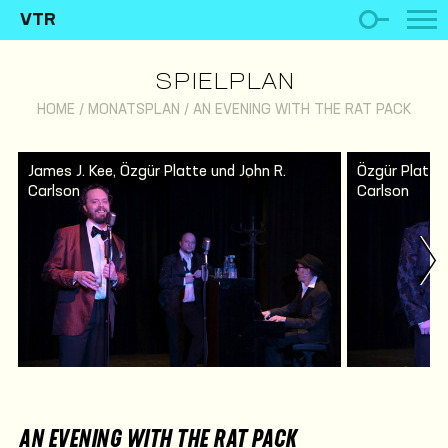
VTR
SPIELPLAN
HOME
/
MONATSPLAN
/
AN EVENING WITH THE RAT PACK
James J. Kee, Özgür Platte und John R.
Özgür Platte,
Carlson
Carlson
AN EVENING WITH THE RAT PACK