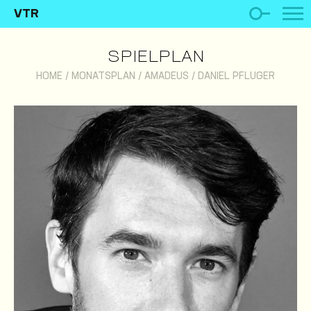
VTR
SPIELPLAN
HOME
/
MONATSPLAN
/
AMADEUS
/
DANIEL PFLUGER