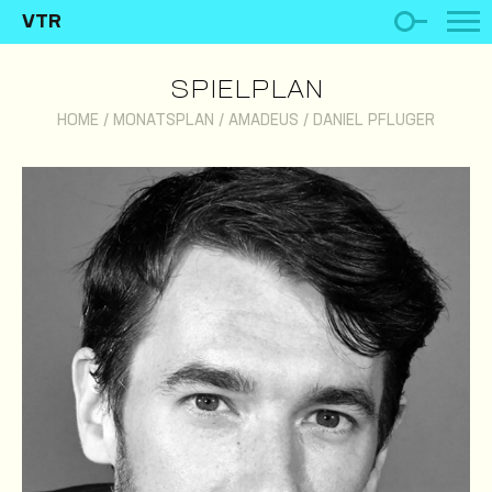
VTR
SPIELPLAN
HOME
/
MONATSPLAN
/
AMADEUS
/
DANIEL PFLUGER