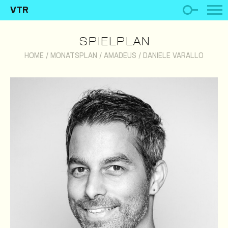
VTR
SPIELPLAN
HOME
/
MONATSPLAN
/
AMADEUS
/
DANIELE VARALLO