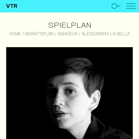
VTR
SPIELPLAN
HOME
/
MONATSPLAN
/
AMADEUS
/
ALESSANDRA LA BELLA