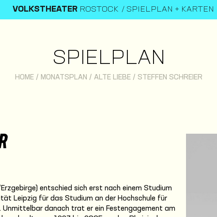
VOLKSTHEATER
ROSTOCK
SPIELPLAN + KARTEN
SPIELPLAN
HOME
/
MONATSPLAN
/
ALTE LIEBE
/
STEFFEN SCHREIER
R
/Erzgebirge) entschied sich erst nach einem Studium
sität Leipzig für das Studium an der Hochschule für
n. Unmittelbar danach trat er ein Festengagement am