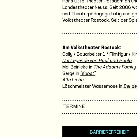
Hans Otto Theater Potsdam an und
Landestheater Neuss. Seit 2006 war 
und Theaterpädagoge tätig und gas
Volkstheater Rostock. Seit der Spie
Am Volkstheater Rostock:
Colly / Bauarbeiter 1 / Filmfigur / 
Die Legende von Paul und Paula
Mal Beinicke in
The Addams Family
Serge in
"Kunst"
Alte Liebe
Löschmeister Wasserhose in
Bei de
TERMINE
BARRIEREFREIHEIT