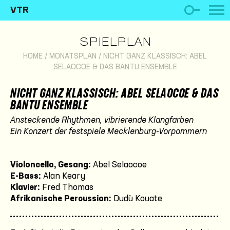
VTR
SPIELPLAN
HOME
/
MONATSPLAN
/
NICHT GANZ KLASSISCH: ABEL
SELAOCOE & DAS BANTU ENSEMBLE
NICHT GANZ KLASSISCH: ABEL SELAOCOE & DAS
BANTU ENSEMBLE
Ansteckende Rhythmen, vibrierende Klangfarben
Ein Konzert der festspiele Mecklenburg-Vorpommern
Violoncello, Gesang:
Abel Selaocoe
E-Bass:
Alan Keary
Klavier:
Fred Thomas
Afrikanische Percussion:
Dudù Kouate