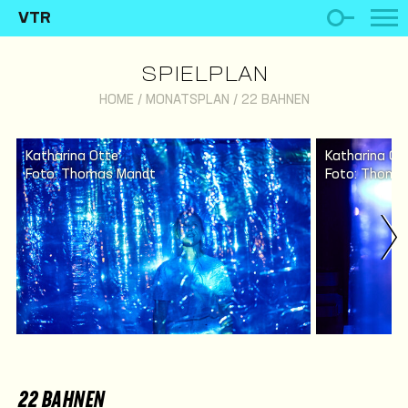
VTR
SPIELPLAN
HOME
/
MONATSPLAN
/
22 BAHNEN
Katharina Otte
Katharina Ot
Foto: Thomas Mandt
Foto: Thoma
22 BAHNEN