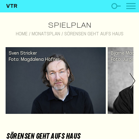
VTR
SPIELPLAN
HOME
/
MONATSPLAN
/
SÖRENSEN GEHT AUFS HAUS
Sven Stricker
Bjarne Mädel
Foto: Magdalena Höfner
Foto: Jürgen
SÖRENSEN GEHT AUFS HAUS