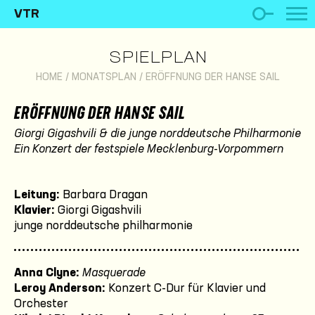
VTR
SPIELPLAN
HOME
/
MONATSPLAN
/
ERÖFFNUNG DER HANSE SAIL
ERÖFFNUNG DER HANSE SAIL
Giorgi Gigashvili & die junge norddeutsche Philharmonie
Ein Konzert der festspiele Mecklenburg-Vorpommern
Leitung
:
Barbara Dragan
Klavier:
Giorgi Gigashvili
junge norddeutsche philharmonie
Anna Clyne:
Masquerade
Leroy
Anderson:
Konzert C-Dur für Klavier und
Orchester