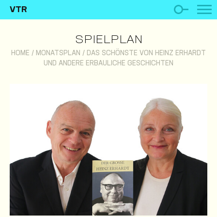
VTR
SPIELPLAN
HOME
/
MONATSPLAN
/
DAS SCHÖNSTE VON HEINZ ERHARDT
UND ANDERE ERBAULICHE GESCHICHTEN