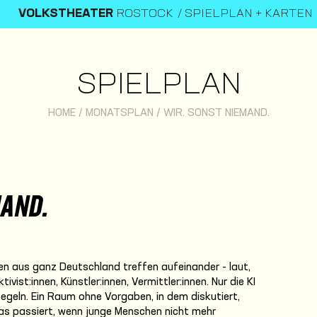
VOLKSTHEATER
ROSTOCK
SPIELPLAN + KARTEN
SPIELPLAN
HOME
/
MONATSPLAN
/
WIR. SONST NIEMAND.
MAND.
en aus ganz Deutschland treffen aufeinander - laut,
tivist:innen, Künstler:innen, Vermittler:innen. Nur die KI
egeln. Ein Raum ohne Vorgaben, in dem diskutiert,
as passiert, wenn junge Menschen nicht mehr