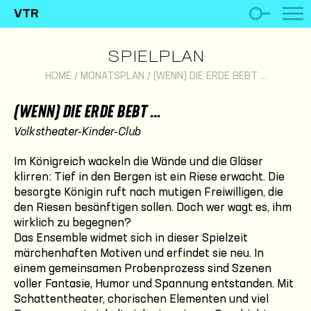
VTR
SPIELPLAN
HOME
/
MONATSPLAN
/
(WENN) DIE ERDE BEBT …
(WENN) DIE ERDE BEBT …
Volkstheater-Kinder-Club
Im Königreich wackeln die Wände und die Gläser
klirren: Tief in den Bergen ist ein Riese erwacht. Die
besorgte Königin ruft nach mutigen Freiwilligen, die
den Riesen besänftigen sollen. Doch wer wagt es, ihm
wirklich zu begegnen?
Das Ensemble widmet sich in dieser Spielzeit
märchenhaften Motiven und erfindet sie neu. In
einem gemeinsamen Probenprozess sind Szenen
voller Fantasie, Humor und Spannung entstanden. Mit
Schattentheater, chorischen Elementen und viel