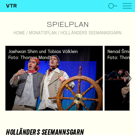
VTR
SPIELPLAN
HOME
/
MONATSPLAN
/
HOLLÄNDERS SEEMANNSGARN
Jaehwan Shim und Tobias Völklein
Nenad Šmigo
Foto: Thomas Mandt
Foto: Thoma
HOLLÄNDERS SEEMANNSGARN