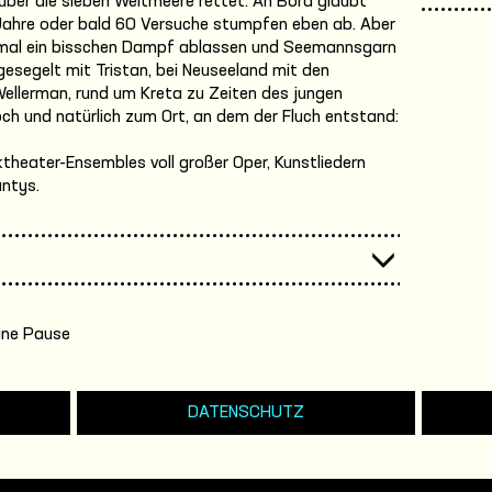
über die sieben Weltmeere rettet. An Bord glaubt
 Jahre oder bald 60 Versuche stumpfen eben ab. Aber
mal ein bisschen Dampf ablassen und Seemannsgarn
e gesegelt mit Tristan, bei Neuseeland mit den
ellerman, rund um Kreta zu Zeiten des jungen
och und natürlich zum Ort, an dem der Fluch entstand:
ktheater-Ensembles voll großer Oper, Kunstliedern
antys.
ine Pause
DATENSCHUTZ