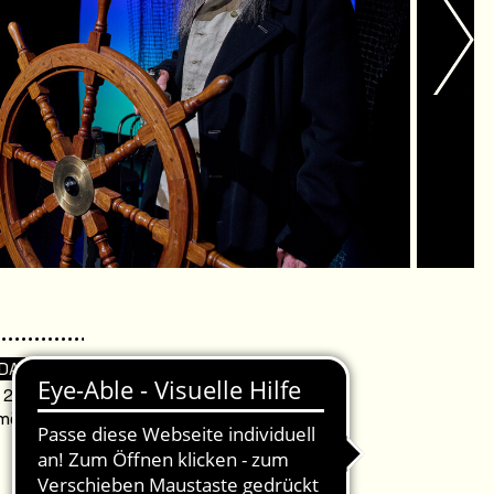
 DA
. 20:00 Uhr /
omödie Warnemünde