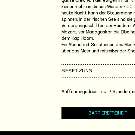
ganze Crew von der ewigen Irrfahrt 
keiner mehr an dieses Wunder. 400
heute Nacht kann der Steuermann 
spinnen. In der Irischen See sind si
Versorgungsschiffen der Reederei W
Mozart, vor Madagaskar, die Elbe h
dem Kap Hoorn.
Ein Abend mit Solist:innen des Musi
über das Meer und mitreißender Sh
BESETZUNG
Aufführungsdauer: ca. 2 Stunden, e
BARRIEREFREIHEIT