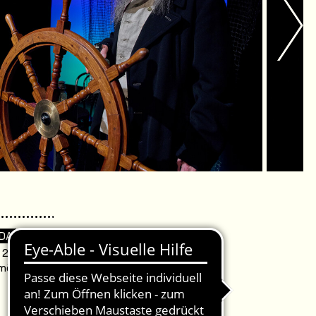
 DA
. 20:00 Uhr /
omödie Warnemünde