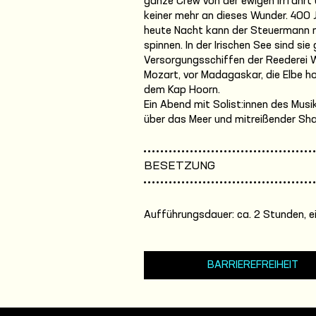
ganze Crew von der ewigen Irrfahrt 
keiner mehr an dieses Wunder. 400
heute Nacht kann der Steuermann 
spinnen. In der Irischen See sind si
Versorgungsschiffen der Reederei W
Mozart, vor Madagaskar, die Elbe h
dem Kap Hoorn.
Ein Abend mit Solist:innen des Musi
über das Meer und mitreißender Sh
BESETZUNG
Aufführungsdauer: ca. 2 Stunden, e
BARRIEREFREIHEIT