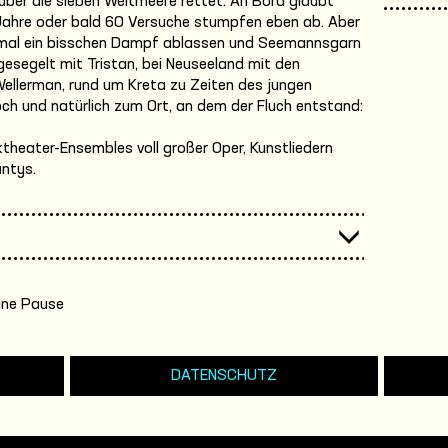
über die sieben Weltmeere rettet. An Bord glaubt
 Jahre oder bald 60 Versuche stumpfen eben ab. Aber
mal ein bisschen Dampf ablassen und Seemannsgarn
e gesegelt mit Tristan, bei Neuseeland mit den
ellerman, rund um Kreta zu Zeiten des jungen
och und natürlich zum Ort, an dem der Fluch entstand:
ktheater-Ensembles voll großer Oper, Kunstliedern
antys.
ine Pause
DATENSCHUTZ