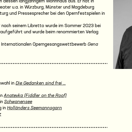
n dessen langjährigem Wohnhaus aus. Er hat in
heater u.a. in Würzburg, Münster und Magdeburg
turg und Pressesprecher bei den Opernfestspielen in
z
nach seinem Libretto wurde im Sommer 2023 bei
raufgeführt und wurde beim renommierten Verlag
im Internationalen Operngesangswettbewerb
Gena
wahl in
Die Gedanken sind frei ...
in
Anatevka (Fiddler on the Roof)
in
Schwanensee
 in
Holländers Seemannsgarn
z