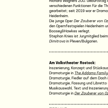
Richard Wagners 200. Geburtstag i
verschiedenen Funktionen für die T
gearbeitet; seit 2019 war er Drama
Heidenheim.
Die junge Oper
Der Zauberer von O
den Opernfestspielen Heidenheim u
Boosey&Hawkes verlegt.
Stephan Knies ist Jurymitglied be
Dimitrova
in Pleven/Bulgarien.
Am Volkstheater Rostock:
Inszenierung, Konzept und Stückaus
Dramaturgie in
The Addams Family
Dramaturgie, Fiedler auf dem Dach 
Dramaturgie, Fassung und Libretto 
Musikauswahl, Text und Inszenierung
Dramaturgie in
Der Zauberer von O