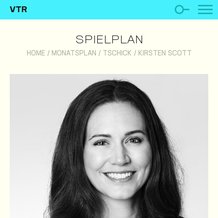
VTR
SPIELPLAN
HOME
/
MONATSPLAN
/
TSCHICK
/
KIRSTEN SCOTT