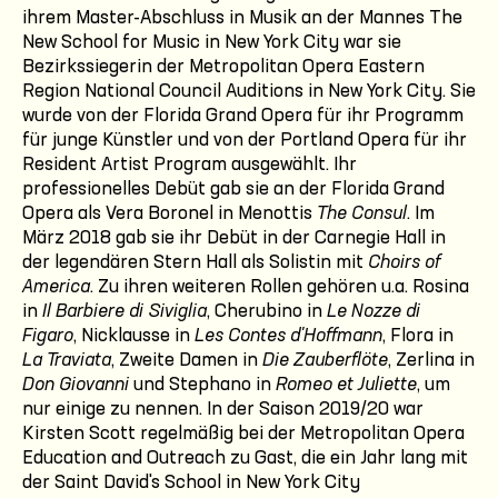
ihrem Master-Abschluss in Musik an der Mannes The
New School for Music in New York City war sie
Bezirkssiegerin der Metropolitan Opera Eastern
Region National Council Auditions in New York City. Sie
wurde von der Florida Grand Opera für ihr Programm
für junge Künstler und von der Portland Opera für ihr
Resident Artist Program ausgewählt. Ihr
professionelles Debüt gab sie an der Florida Grand
Opera als Vera Boronel in Menottis
The Consul
. Im
März 2018 gab sie ihr Debüt in der Carnegie Hall in
der legendären Stern Hall als Solistin mit
Choirs of
America
. Zu ihren weiteren Rollen gehören u.a. Rosina
in
Il Barbiere di Siviglia
, Cherubino in
Le Nozze di
Figaro
, Nicklausse in
Les Contes d'Hoffmann
, Flora in
La Traviata
, Zweite Damen in
Die Zauberflöte
, Zerlina in
Don Giovanni
und Stephano in
Romeo et Juliette
, um
nur einige zu nennen. In der Saison 2019/20 war
Kirsten Scott regelmäßig bei der Metropolitan Opera
Education and Outreach zu Gast, die ein Jahr lang mit
der Saint David's School in New York City