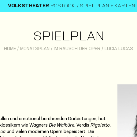
VOLKSTHEATER
ROSTOCK
SPIELPLAN + KARTEN
SPIELPLAN
HOME
/
MONATSPLAN
/
IM RAUSCH DER OPER
/
LUCIA LUCAS
tvollen und emotional berührenden Darbietungen, hat
nklassikern wie Wagners
Die Walküre
, Verdis
Rigoletto
,
sca
und vielen modernen Opern begeistert. Die