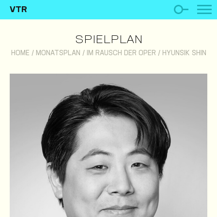
VTR
SPIELPLAN
HOME
/
MONATSPLAN
/
IM RAUSCH DER OPER
/
HYUNSIK SHIN