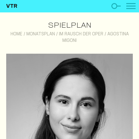
VTR
SPIELPLAN
HOME
/
MONATSPLAN
/
IM RAUSCH DER OPER
/
AGOSTINA
MIGONI