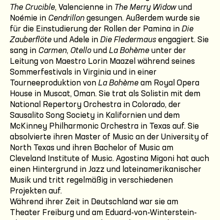
The Crucible
, Valencienne in
The Merry Widow
und
Noémie in
Cendrillon
gesungen. Außerdem wurde sie
für die Einstudierung der Rollen der Pamina in
Die
Zauberflöte
und Adele in
Die Fledermaus
engagiert. Sie
sang in
Carmen
,
Otello
und
La Bohème
unter der
Leitung von Maestro Lorin Maazel während seines
Sommerfestivals in Virginia und in einer
Tourneeproduktion von
La Bohème
am Royal Opera
House in Muscat, Oman. Sie trat als Solistin mit dem
National Repertory Orchestra in Colorado, der
Sausalito Song Society in Kalifornien und dem
McKinney Philharmonic Orchestra in Texas auf. Sie
absolvierte ihren Master of Music an der University of
North Texas und ihren Bachelor of Music am
Cleveland Institute of Music. Agostina Migoni hat auch
einen Hintergrund in Jazz und lateinamerikanischer
Musik und tritt regelmäßig in verschiedenen
Projekten auf.
Während ihrer Zeit in Deutschland war sie am
Theater Freiburg und am Eduard-von-Winterstein-