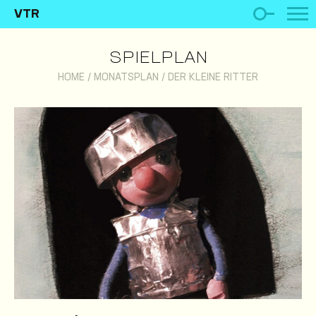
VTR
SPIELPLAN
HOME
/
MONATSPLAN
/
DER KLEINE RITTER