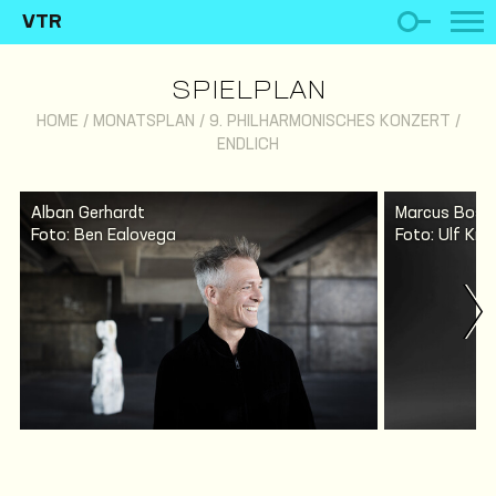
VTR
SPIELPLAN
HOME
/
MONATSPLAN
/
9. PHILHARMONISCHES KONZERT /
ENDLICH
Alban Gerhardt
Marcus Bosc
Foto: Ben Ealovega
Foto: Ulf Kre