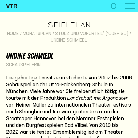
VTR
SPIELPLAN
HOME
/
MONATSPLAN
/
STOLZ UND VORURTEIL* (*ODER SO)
/
UNDINE SCHMIEDL
UNDINE SCHMIEDL
SCHAUSPIELERIN
Die gebürtige Lausitzerin studierte von 2002 bis 2006
Schauspiel an der Otto-Falckenberg-Schule in
München. Viele Jahre war Sie freiberuflich tätig; sie
tourte mit der Produktion
Landschaft mit Argonauten
von Heiner Müller zu internationalen Theaterfestivals
nach Shanghai und Jerewan, gastierte u.a. an der
Staatsoper Hannover, bei den Meraner Festspielen
und den Burgfestspielen Bad Vilbel. Von 2019 bis
2022 war sie festes Ensemblemitglied am Theater