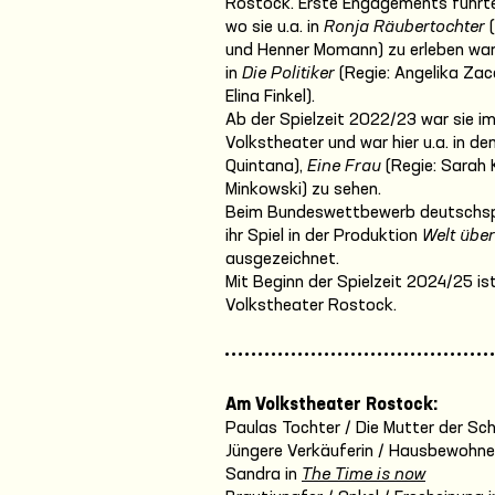
Rostock. Erste Engagements führten
wo sie u.a. in
Ronja Räubertochter
(
und Henner Momann) zu erleben war.
in
Die Politiker
(Regie: Angelika Za
Elina Finkel).
Ab der Spielzeit 2022/23 war sie 
Volkstheater und war hier u.a. in d
Quintana),
Eine Frau
(Regie: Sarah 
Minkowski) zu sehen.
Beim Bundeswettbewerb deutschspr
ihr Spiel in der Produktion
Welt über
ausgezeichnet.
Mit Beginn der Spielzeit 2024/25 i
Volkstheater Rostock.
Am Volkstheater Rostock:
Paulas Tochter / Die Mutter der Sch
Jüngere Verkäuferin / Hausbewohner
Sandra in
The Time is now