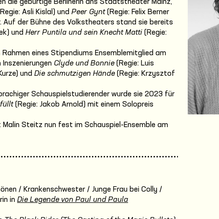
 die gebürtige Berlinerin ans Staatstheater Mainz,
Regie: Asli Kislal) und
Peer Gynt
(Regie: Felix Berner
 Auf der Bühne des Volkstheaters stand sie bereits
cek) und
Herr Puntila und sein Knecht Matti
(Regie:
im Rahmen eines Stipendiums Ensemblemitglied am
en Inszenierungen
Clyde und Bonnie
(Regie: Luis
Kurze) und
Die schmutzigen Hände
(Regie: Krzysztof
achiger Schauspielstudierender wurde sie 2023 für
füllt
(Regie: Jakob Arnold) mit einem Solopreis
st Malin Steitz nun fest im Schauspiel-Ensemble am
önen / Krankenschwester / Junge Frau bei Colly /
in in
Die Legende von Paul und Paula