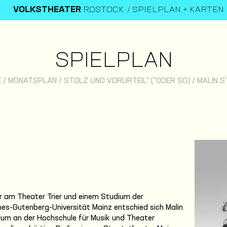
VOLKSTHEATER
ROSTOCK
SPIELPLAN + KARTEN
SPIELPLAN
E
/
MONATSPLAN
/
STOLZ UND VORURTEIL* (*ODER SO)
/
MALIN S
hr am Theater Trier und einem Studium der
es-Gutenberg-Universität Mainz entschied sich Malin
ium an der Hochschule für Musik und Theater