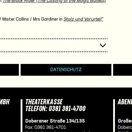
n
The Black Rider (The Casting of the Magic Bullets)
Mister Collins / Mrs Gardiner in
Stolz und Vorurteil*
DATENSCHUTZ
GMBH
THEATERKASSE
ABEN
TELEFON: 0381 381-4700
Doberaner Straße 134/135
Großes
Fax: 0381 381-4701
Dobera