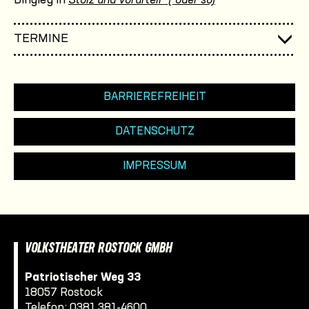
Bingley in
Stolz und Vorurteil* (*oder so)
TERMINE
BARRIEREFREIHEIT
DATENSCHUTZ
IMPRESSUM
VOLKSTHEATER ROSTOCK GMBH
Patriotischer Weg 33
18057 Rostock
Telefon:
0381 381-4600