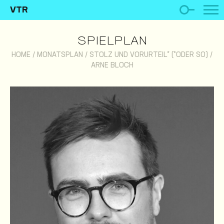
VTR
SPIELPLAN
HOME
/
MONATSPLAN
/
STOLZ UND VORURTEIL* (*ODER SO)
/
ARNE BLOCH