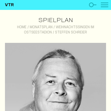
VTR
SPIELPLAN
HOME
/
MONATSPLAN
/
WEIHNACHTSSINGEN IM
OSTSEESTADION
/
STEFFEN SCHREIER