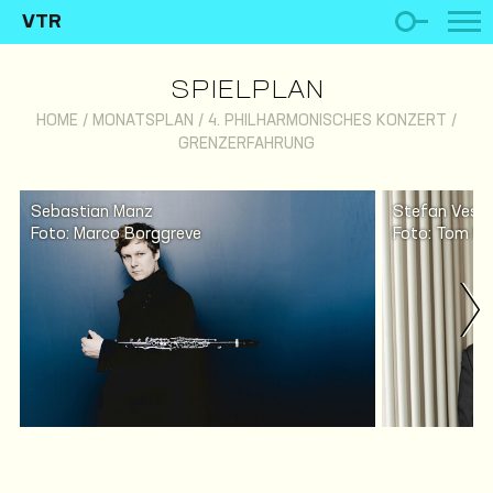
VTR
SPIELPLAN
HOME
/
MONATSPLAN
/
4. PHILHARMONISCHES KONZERT /
GRENZERFAHRUNG
Sebastian Manz
Stefan Vesel
Foto: Marco Borggreve
Foto: Tom Ne