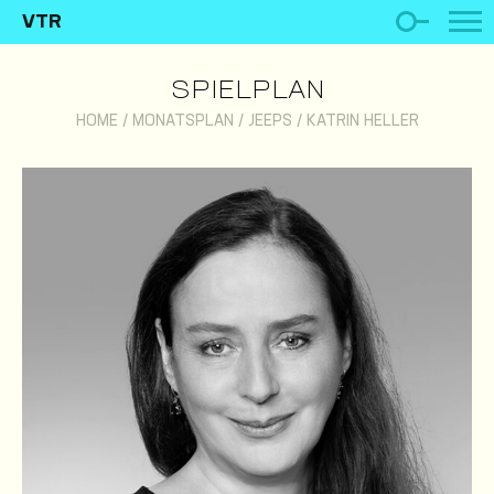
VTR
SPIELPLAN
HOME
/
MONATSPLAN
/
JEEPS
/
KATRIN HELLER