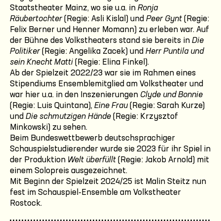
Staatstheater Mainz, wo sie u.a. in
Ronja
Räubertochter
(Regie: Asli Kislal) und
Peer Gynt
(Regie:
Felix Berner und Henner Momann) zu erleben war. Auf
der Bühne des Volkstheaters stand sie bereits in
Die
Politiker
(Regie: Angelika Zacek) und
Herr Puntila und
sein Knecht Matti
(Regie: Elina Finkel).
Ab der Spielzeit 2022/23 war sie im Rahmen eines
Stipendiums Ensemblemitglied am Volkstheater und
war hier u.a. in den Inszenierungen
Clyde und Bonnie
(Regie: Luis Quintana),
Eine Frau
(Regie: Sarah Kurze)
und
Die schmutzigen Hände
(Regie: Krzysztof
Minkowski) zu sehen.
Beim Bundeswettbewerb deutschsprachiger
Schauspielstudierender wurde sie 2023 für ihr Spiel in
der Produktion
Welt überfüllt
(Regie: Jakob Arnold) mit
einem Solopreis ausgezeichnet.
Mit Beginn der Spielzeit 2024/25 ist Malin Steitz nun
fest im Schauspiel-Ensemble am Volkstheater
Rostock.