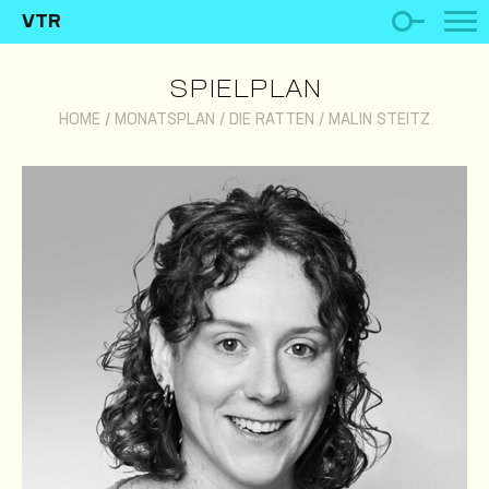
VTR
SPIELPLAN
HOME
/
MONATSPLAN
/
DIE RATTEN
/
MALIN STEITZ