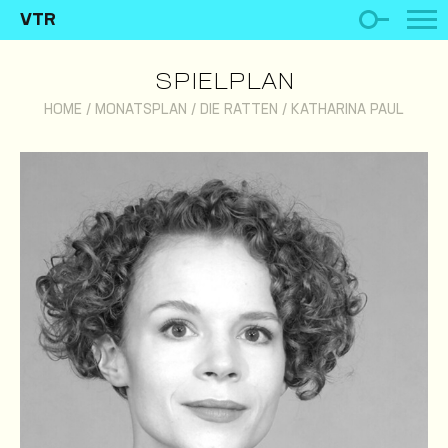
VTR
SPIELPLAN
HOME
/
MONATSPLAN
/
DIE RATTEN
/
KATHARINA PAUL